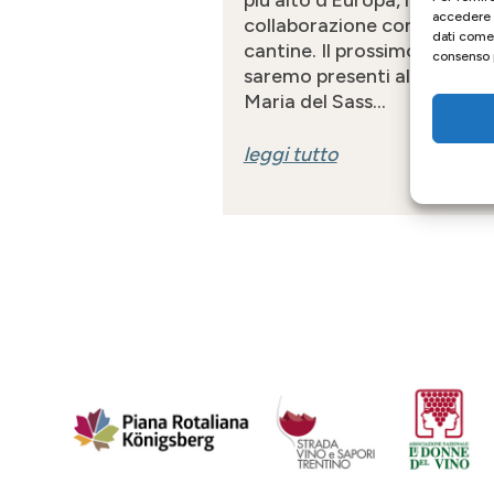
più alto d’Europa, in
accedere a
collaborazione con diverse
dati come 
cantine. Il prossimo 19 otto
consenso p
saremo presenti al Rifugio
Maria del Sass...
leggi tutto