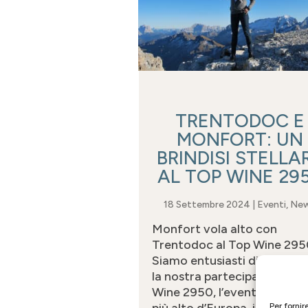
TRENTODOC E
MONFORT: UN
BRINDISI STELLA
AL TOP WINE 29
18 Settembre 2024
|
Eventi
,
Ne
Monfort vola alto con
Trentodoc al Top Wine 295
Siamo entusiasti di annunci
la nostra partecipazione al
Wine 2950, l’evento enolog
Per fornir