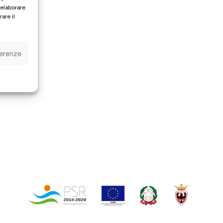
 elaborare
are il
ferenze