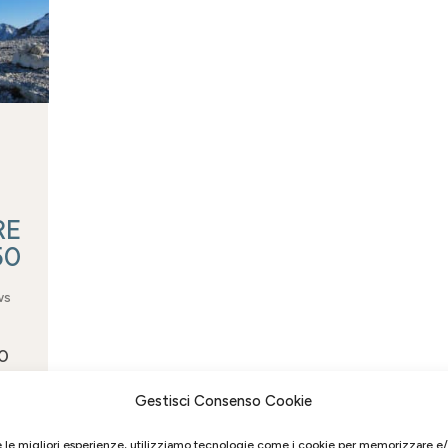
RE
50
ws
0
are
 Top
Gestisci Consenso Cookie
ico
e le migliori esperienze, utilizziamo tecnologie come i cookie per memorizzare e