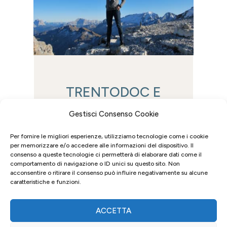
TRENTODOC E
MONFORT: UN
Gestisci Consenso Cookie
BRINDISI STELLARE
AL TOP WINE 2950
Per fornire le migliori esperienze, utilizziamo tecnologie come i cookie
per memorizzare e/o accedere alle informazioni del dispositivo. Il
18 Settembre 2024
|
Eventi
,
News
consenso a queste tecnologie ci permetterà di elaborare dati come il
comportamento di navigazione o ID unici su questo sito. Non
Monfort vola alto con Trentodoc
acconsentire o ritirare il consenso può influire negativamente su alcune
al Top Wine 2950 Siamo
caratteristiche e funzioni.
entusiasti di annunciare la nostra
partecipazione al Top Wine 2950,
ACCETTA
l’evento enologico più alto