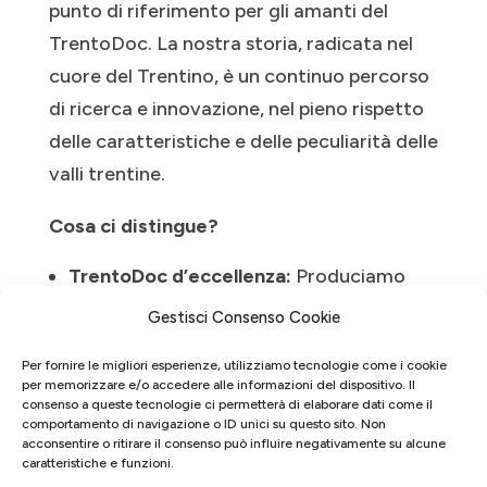
punto di riferimento per gli amanti del
TrentoDoc. La nostra storia, radicata nel
cuore del Trentino, è un continuo percorso
di ricerca e innovazione, nel pieno rispetto
delle caratteristiche e delle peculiarità delle
valli trentine.
Cosa ci distingue?
TrentoDoc d’eccellenza:
Produciamo
TrentoDoc da oltre quarant’anni,
Gestisci Consenso Cookie
garantendo la massima qualità e tipicità.
Affinamenti prolungati:
I nostri vini
Per fornire le migliori esperienze, utilizziamo tecnologie come i cookie
per memorizzare e/o accedere alle informazioni del dispositivo. Il
affinano sui lieviti per lunghi periodi,
consenso a queste tecnologie ci permetterà di elaborare dati come il
acquisendo complessità e finezza.
comportamento di navigazione o ID unici su questo sito. Non
Passione e cura del dettaglio:
Ogni
acconsentire o ritirare il consenso può influire negativamente su alcune
caratteristiche e funzioni.
bottiglia è il frutto di una lavorazione