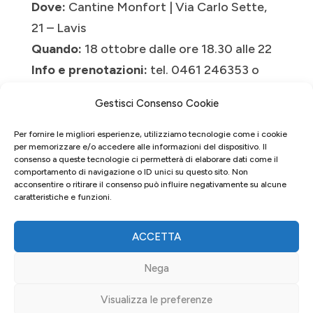
Dove:
Cantine Monfort | Via Carlo Sette,
21 – Lavis
Quando:
18 ottobre dalle ore 18.30 alle 22
Info e prenotazioni:
tel. 0461 246353 o
info@cantinemonfort.com
Gestisci Consenso Cookie
Prezzo a persona:
15 € (degustazione di
castagne, vino, orzet, gelato e frittelle), 5 €
Per fornire le migliori esperienze, utilizziamo tecnologie come i cookie
per memorizzare e/o accedere alle informazioni del dispositivo. Il
i bambini
consenso a queste tecnologie ci permetterà di elaborare dati come il
comportamento di navigazione o ID unici su questo sito. Non
acconsentire o ritirare il consenso può influire negativamente su alcune
caratteristiche e funzioni.
Prenotazione anche a questo
link
ACCETTA
Nega
Visualizza le preferenze