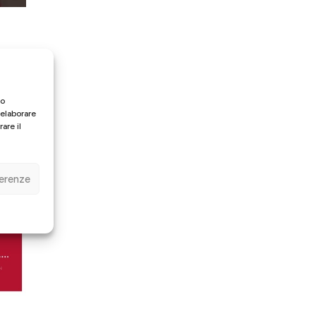
/o
 elaborare
are il
ferenze