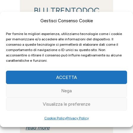
BLU TRENTODOC
MONFORT NIGHT
Gestisci Consenso Cookie
6 December 2022
|
Events
,
good
Per fornire le migliori esperienze, utilizziamo tecnologie come i cookie
per memorizzare e/o accedere alle informazioni del dispositivo. Il
discoveries
,
News
consenso a queste tecnologie ci permetterà di elaborare dati come il
comportamento di navigazione o ID unici su questo sito. Non
One of the most exclusive and
acconsentire o ritirare il consenso può influire negativamente su alcune
refined aperitifs of the
caratteristiche e funzioni.
Trentodoc Festiva, the Blu
Trentodoc Monfort Night, was
ACCETTA
held inside the greenhouse of the
Bortolotti Garden known as
Nega
Giardino dei Ciucioi. It was an
evening full of atmosphere
Visualizza le preferenze
among the illuminated terraces
of the...
Cookie Policy
Privacy Policy
read more