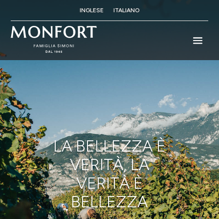
INGLESE
ITALIANO
LA BELLEZZA È
VERITÀ, LA
VERITÀ È
BELLEZZA