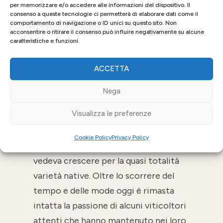
per memorizzare e/o accedere alle informazioni del dispositivo. Il
Significative e importanti sono le
consenso a queste tecnologie ci permetterà di elaborare dati come il
comportamento di navigazione o ID unici su questo sito. Non
iniziative che, da alcuni anni, hanno
acconsentire o ritirare il consenso può influire negativamente su alcune
portato la Valsugana all’avanguardia del
caratteristiche e funzioni.
settore agricolo.
ACCETTA
Tra esse va ricordata la reintroduzione
nella viticoltura produttiva della
Nega
coltivazione di vitigni antichi. Una
Visualizza le preferenze
scelta importante, che rispetta e
riprende le tradizioni colturali di un
Cookie Policy
Privacy Policy
territorio che, fino all’Ottocento,
vedeva crescere per la quasi totalità
varietà native. Oltre lo scorrere del
tempo e delle mode oggi è rimasta
intatta la passione di alcuni viticoltori
attenti che hanno mantenuto nei loro